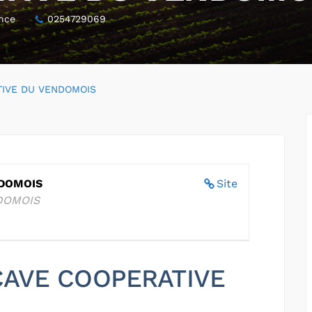
ance
0254729069
TIVE DU VENDOMOIS
NDOMOIS
Site
DOMOIS
 CAVE COOPERATIVE