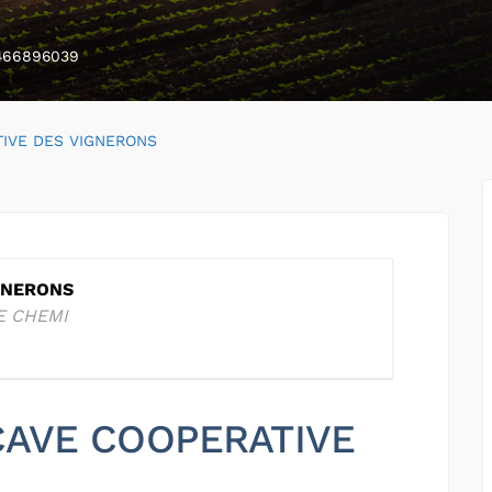
466896039
IVE DES VIGNERONS
GNERONS
E CHEMI
 CAVE COOPERATIVE