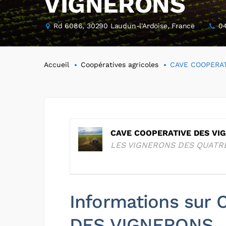
VIGNERONS
Rd 6086, 30290 Laudun-l'Ardoise, France
0
Accueil
Coopératives agricoles
CAVE COOPERAT
CAVE COOPERATIVE DES VI
LES VIGNERONS DES QUATR
Informations sur
DES VIGNERONS