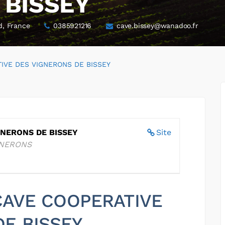
 BISSEY
d, France
0385921216
cave.bissey@wanadoo.fr
IVE DES VIGNERONS DE BISSEY
GNERONS DE BISSEY
Site
GNERONS
 CAVE COOPERATIVE
E BISSEY