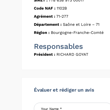
SIRET :
778 638 973 00017
Code NAF :
1102B
Agrément :
71-277
Département :
Saône et Loire – 71
Région :
Bourgogne-Franche-Comté
Responsables
Président :
RICHARD GOYAT
Évaluer et rédiger un avis