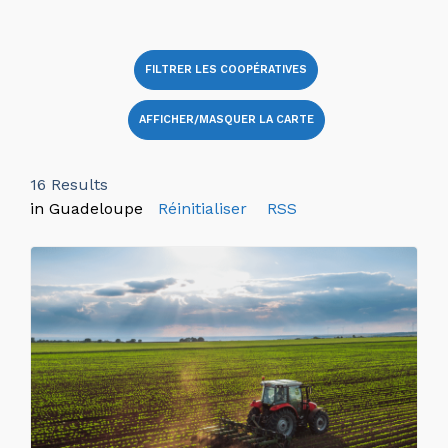
FILTRER LES COOPÉRATIVES
AFFICHER/MASQUER LA CARTE
16
Results
in Guadeloupe
Réinitialiser
RSS