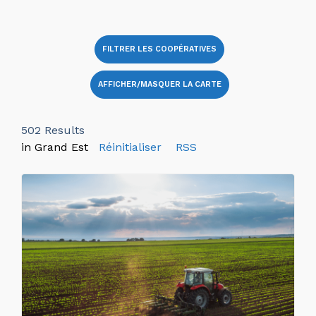
FILTRER LES COOPÉRATIVES
AFFICHER/MASQUER LA CARTE
502
Results
in Grand Est
Réinitialiser
RSS