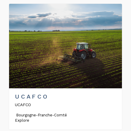
U C A F C O
UCAFCO
Bourgogne-Franche-Comté
Explore